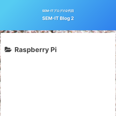
SEM-ITブログの2代目
SEM-IT Blog 2
Raspberry Pi