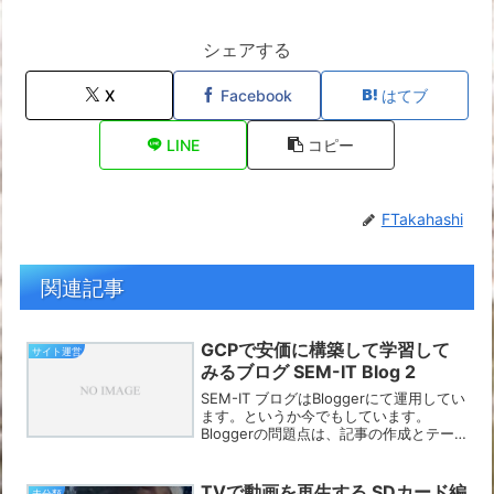
シェアする
X
Facebook
はてブ
LINE
コピー
FTakahashi
関連記事
GCPで安価に構築して学習して
サイト運営
みるブログ SEM-IT Blog 2
SEM-IT ブログはBloggerにて運用してい
ます。というか今でもしています。
Bloggerの問題点は、記事の作成とテー
マの修正が難しいことでなかなか思った
ようの見栄えを作ることが出来ない点に
あると思います。特に、ブログ記事の作
TVで動画を再生する SDカード編
未分類