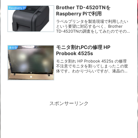
生できますがMacだと面倒なのでで裏技
を。必要ソフト・VLC P...
Brother TD-4520TNを
Raspberry Pi
Raspberry Piで利用
ラベルプリンタを製造現場で利用したい
という要望に対応するべく、Brother
TD-4520TNの調査をしてみたのでその
ログです。結果は良好、カンタンに利用
可能です。ただし、初期設定はWindows
等ブラザーにて提供しているツールが利
モニタ割れPCの修理 HP
未分類
用可能...
Probook 4525s
モニタ割れ HP Probook 4525s の修理
不注意でモニタを割ってしまったこの筐
体です。わかりづらいですが、液晶のガ
ラスが割れてしまって写りません。D-
SUBポートで外部ディスプレイには映り
ますが、やはり使いづらいとのこと。聞
くと、...
スポンサーリンク