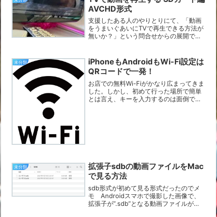
成に当た...
AVCHD形式
支援したある人のやりとりにて、「動画
をうまいぐあいにTVで再生できる方法が
無いか？」という問合せからの展開で
す。もし、Panasonic製とかのTVをお使
いで、SDカードの差込口がTVについて
いるなら可能性があります。なお動画は
iPhoneもAndroidもWi-Fi設定は
未分類
MP4形式で...
QRコードで一発！
お店での無料Wi-Fiがかなり広まってきま
した。しかし、初めて行った場所で簡単
とは言え、キーを入力するのは面倒です
ね。これ、スマホへの設定がすごーく楽
になる方法があります。そうQRコードで
設定できます！至って簡単、カメラアプ
リで読むだけなの...
拡張子sdbの動画ファイルをMac
未分類
で見る方法
sdb形式が初めて見る形式だったのでメ
モ Androidスマホで撮影した画像で、
拡張子が”.sdb”となる動画ファイルがあ
ります。WindowsはMedia Playerにて再